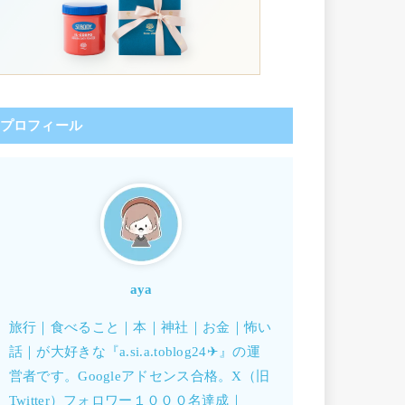
プロフィール
aya
旅行｜食べること｜本｜神社｜お金｜怖い
話｜が大好きな『a.si.a.toblog24✈︎』の運
営者です。Googleアドセンス合格。X（旧
Twitter）フォロワー１０００名達成｜