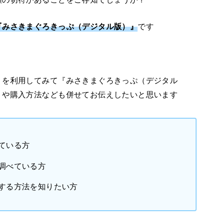
『みさきまぐろきっぷ（デジタル版）』
です
）を利用してみて『みさきまぐろきっぷ（デジタル
トや購入方法なども併せてお伝えしたいと思います
ている方
調べている方
する方法を知りたい方