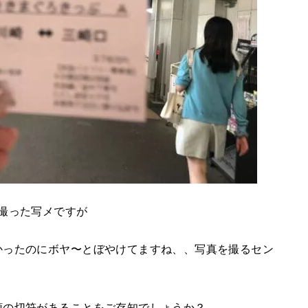
撮った写メですが
かったのにボヤ〜とぼやけてますね、、写真を撮るセン
類の切符があることをご存知でしょうか？