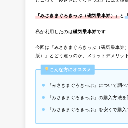
『みさきまぐろきっぷ（磁気乗車券）』
と
私が利用したのは
磁気乗車券
です
今回は『みさきまぐろきっぷ（磁気乗車券
版）』とどう違うのか、メリットデメリッ
こんな方にオススメ
『みさきまぐろきっぷ』について調べ
『みさきまぐろきっぷ』の購入方法を
『みさきまぐろきっぷ』を安くで購入