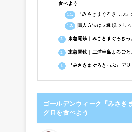
食べよう
『みさきまぐろきっぷ』
1.1.
購入方法は２種類!メリ
1.2.
東急電鉄｜みさきまぐろきっ
2.
東急電鉄｜三浦半島まるごと
3.
『みさきまぐろきっぷ』デジ
4.
ゴールデンウィーク『みさき
グロを食べよう