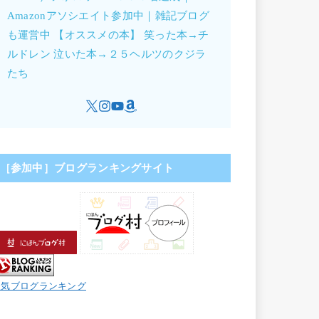
Amazonアソシエイト参加中｜雑記ブログ
も運営中 【オススメの本】 笑った本→チ
ルドレン 泣いた本→２５ヘルツのクジラ
たち
［参加中］ブログランキングサイト
人気ブログランキング