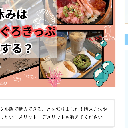
タル版で購入できることを知りました！購入方法や
りたい！メリット・デメリットも教えてください