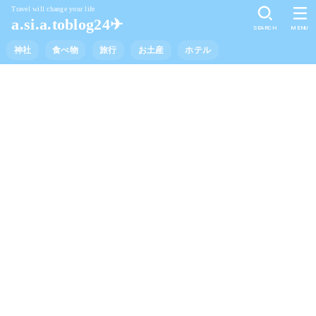
Travel will change your life
a.si.a.toblog24✈︎
SEARCH
MENU
神社
食べ物
旅行
お土産
ホテル