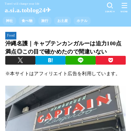
Travel will change your life
a.si.a.toblog24✈︎
SEARCH
MENU
神社
食べ物
旅行
お土産
ホテル
Food
沖縄名護｜キャプテンカンガルーは迫力100点
満点◎この目で確かめたので間違いない
※本サイトはアフィリエイト広告を利用しています。