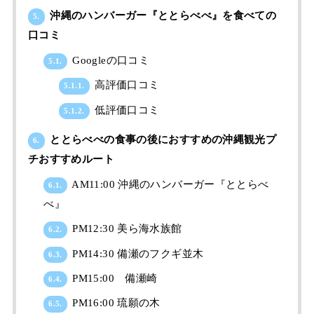
沖縄のハンバーガー『ととらべべ』を食べての
5.
口コミ
Googleの口コミ
5.1.
高評価口コミ
5.1.1.
低評価口コミ
5.1.2.
ととらべべの食事の後におすすめの沖縄観光プ
6.
チおすすめルート
AM11:00 沖縄のハンバーガー『ととらべ
6.1.
べ』
PM12:30 美ら海水族館
6.2.
PM14:30 備瀬のフクギ並木
6.3.
PM15:00 備瀬崎
6.4.
PM16:00 琉願の木
6.5.