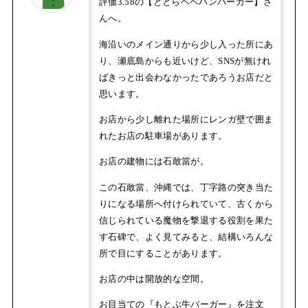
評価3.58の【ととらベベハンバーガー】さ
んへ。
海沿いのメイン通りから少し入った所にあ
り、瀬底島からも近いけど、SNSが無けれ
ばきっと出会わなかったであろうお店だと
思います。
お店から少し離れた場所にレンガ壁で囲ま
れたお店の駐車場があります。
お店の建物には石敢當が。
この石敢當、沖縄では、丁字路の突き当た
りになる場所へ付けられていて、古くから
信じられている魔物を撃退する役割を果た
す石碑で、よく見てみると、結構いろんな
所で目にすることがあります。
お店の中は開放的な空間。
お目当ての『もとぶ牛バーガー』を注文