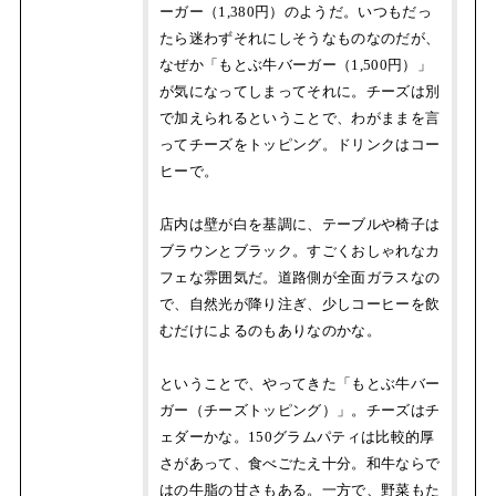
ーガー（1,380円）のようだ。いつもだっ
たら迷わずそれにしそうなものなのだが、
なぜか「もとぶ牛バーガー（1,500円）」
が気になってしまってそれに。チーズは別
で加えられるということで、わがままを言
ってチーズをトッピング。ドリンクはコー
ヒーで。
店内は壁が白を基調に、テーブルや椅子は
ブラウンとブラック。すごくおしゃれなカ
フェな雰囲気だ。道路側が全面ガラスなの
で、自然光が降り注ぎ、少しコーヒーを飲
むだけによるのもありなのかな。
ということで、やってきた「もとぶ牛バー
ガー（チーズトッピング）」。チーズはチ
ェダーかな。150グラムパティは比較的厚
さがあって、食べごたえ十分。和牛ならで
はの牛脂の甘さもある。一方で、野菜もた