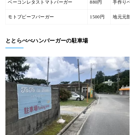
ベーコンレタストマトバーガー
880円
手作りベ
モトブビーフバーガー
1500円
地元元部長
ととらべべハンバーガーの駐車場