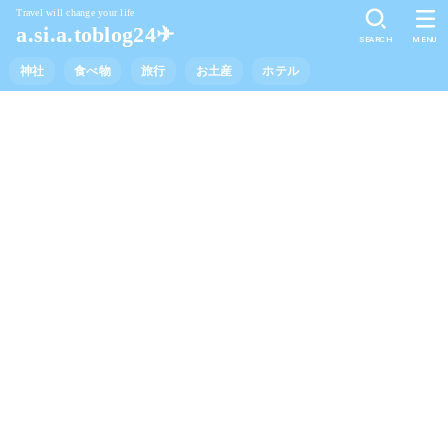
Travel will change your life
a.si.a.toblog24✈︎
SEARCH
MENU
神社
食べ物
旅行
お土産
ホテル