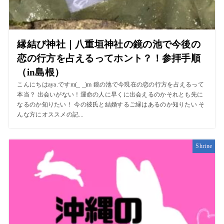
縁結び神社｜八重垣神社の鏡の池で今後の
恋の行方を占えるってホント？！参拝手順
（in島根）
こんにちはaya.ですm(_ _)m 鏡の池で今現在の恋の行方を占えるって
本当？ 出会いがない！運命の人に早くに出会えるのかそれとも先に
なるのか知りたい！ 今の彼氏と結婚するご縁はあるのか知りたい そ
んな方にオススメの記...
Shrine