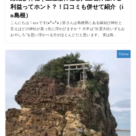
利益ってホント？！口コミも併せて紹介（i
n島根）
こんにちは！aya.です(๑╹ω╹๑ ) 皆さんは島根県にある縁結び神社と
言えばどの神社が真っ先に浮かびますか？ 大半は”出雲大社いずもお
おやしろ“を思い浮かべる方がほとんどだと思います。 実は島...
Shrine