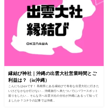
縁結び神社｜沖縄の出雲大社営業時間とご
利益は？（in沖縄）
こんにちはayaです！ 島根県にある縁結びで有名な出雲大社に行きた
いけどなかなか行けない… 沖縄旅行へ来たついでにパワースポット
巡りをしたい… そんな方へ出雲大社の分社が沖縄にあるって知って
ましたか？コチラの記事では沖縄...