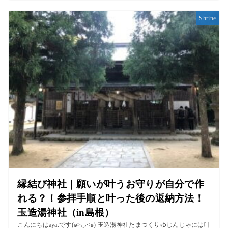
Shrine
縁結び神社｜願いが叶うお守りが自分で作
れる？！参拝手順と叶った後の返納方法！
玉造湯神社（in島根）
こんにちはaya.です(๑>◡<๑) 玉造湯神社たまつくりゆじんじゃには叶