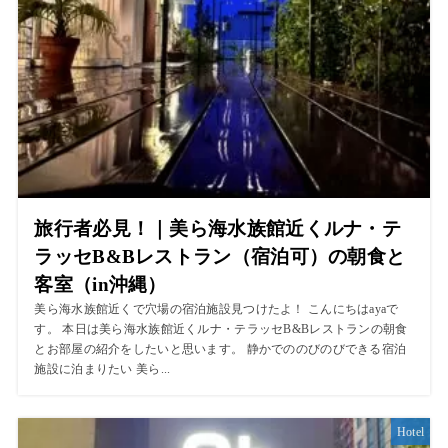
旅行者必見！｜美ら海水族館近くルナ・テ
ラッセB&Bレストラン（宿泊可）の朝食と
客室（in沖縄）
美ら海水族館近くで穴場の宿泊施設見つけたよ！ こんにちはayaで
す。 本日は美ら海水族館近くルナ・テラッセB&Bレストランの朝食
とお部屋の紹介をしたいと思います。 静かでののびのびできる宿泊
施設に泊まりたい 美ら...
Hotel