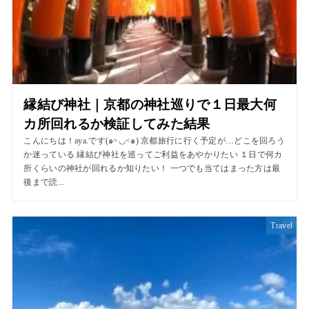
縁結び神社｜京都の神社巡りで１日最大何
カ所回れるか検証してみた結果
こんにちは！aya.です(๑>◡<๑) 京都旅行に行く予定が…どこを回ろう
か迷っている 縁結び神社を巡ってご利益をあやかりたい １日で何カ
所くらいの神社が回れるか知りたい！ 一つでも当てはまった方は最
後まで読...
Travel