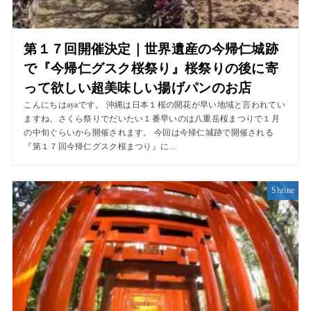
第１７回開催決定｜世界遺産の今帰仁城跡
で『今帰仁グスク桜祭り』桜祭りの後に寄
って欲しい超美味しい揚げパンのお店
こんにちはayaです。 沖縄は日本１桜の開花が早い地域と言われてい
ますね。さくら祭りでだいたい１番早いのは八重岳桜まつりで１月
の中旬ぐらいから開催されます。 今回は今帰仁城跡で開催される
『第１７回今帰仁グスク桜まつり』に...
Shrine