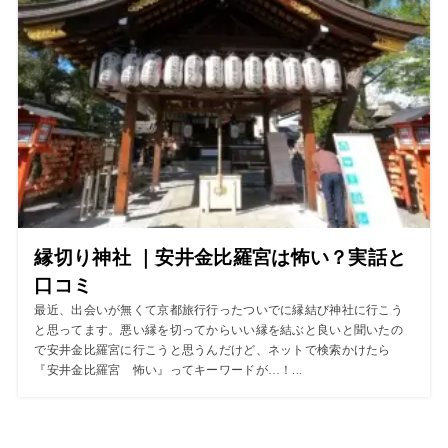
縁切り神社 ｜安井金比羅宮は怖い？実話と
口コミ
最近、出会いが無くて京都旅行行ったついでに縁結び神社に行こう
と思ってます。悪い縁を切ってからいい縁を結ぶと良いと聞いたの
で安井金比羅宮に行こうと思うんだけど、ネットで検索かけたら
『安井金比羅宮 怖い』ってキーワードが…！...