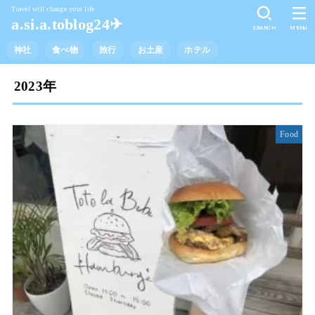
Travel will change your life
a.si.a.toblog24✈︎
SEARCH
MENU
神社
食べ物
旅行
お土産
ホテル
2023年
Food