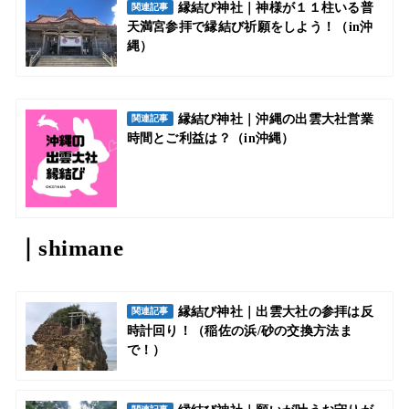
縁結び神社｜神様が１１柱いる普
関連記事
天満宮参拝で縁結び祈願をしよう！（in沖
縄）
縁結び神社｜沖縄の出雲大社営業
関連記事
時間とご利益は？（in沖縄）
｜shimane
縁結び神社｜出雲大社の参拝は反
関連記事
時計回り！（稲佐の浜/砂の交換方法ま
で！）