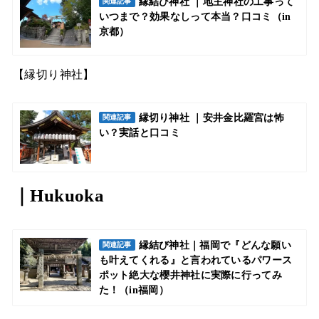
縁結び神社 ｜地主神社の工事って
関連記事
いつまで？効果なしって本当？口コミ（in
京都）
【縁切り神社】
縁切り神社 ｜安井金比羅宮は怖
関連記事
い？実話と口コミ
｜Hukuoka
縁結び神社｜福岡で『どんな願い
関連記事
も叶えてくれる』と言われているパワース
ポット絶大な櫻井神社に実際に行ってみ
た！（in福岡）