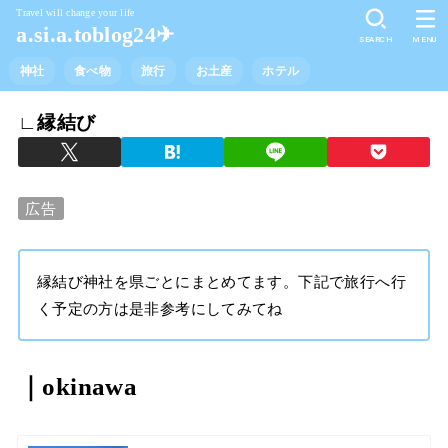
Travel will change your life
a.si.a.toblog24✈︎
SEARCH
MENU
神社
食べ物
旅行
お土産
ホテル
∟縁結び
広告
縁結び神社を県ごとにまとめてます。下記で旅行へ行
く予定の方は是非参考にしてみてね
｜okinawa