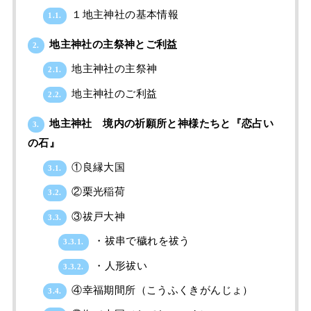
１地主神社の基本情報
1.1.
地主神社の主祭神とご利益
2.
地主神社の主祭神
2.1.
地主神社のご利益
2.2.
地主神社 境内の祈願所と神様たちと『恋占い
3.
の石』
①良縁大国
3.1.
②栗光稲荷
3.2.
③祓戸大神
3.3.
・祓串で穢れを祓う
3.3.1.
・人形祓い
3.3.2.
④幸福期間所（こうふくきがんじょ）
3.4.