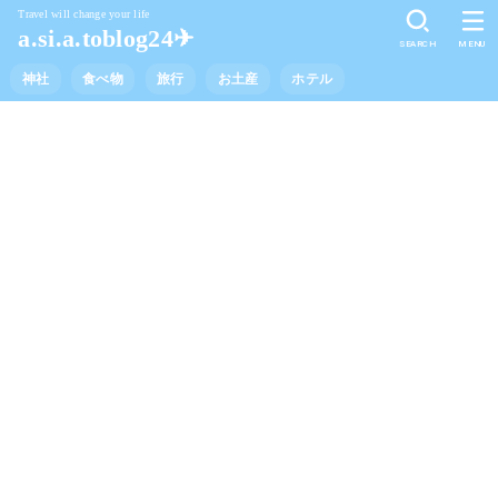
Travel will change your life
a.si.a.toblog24✈︎
SEARCH
MENU
神社
食べ物
旅行
お土産
ホテル