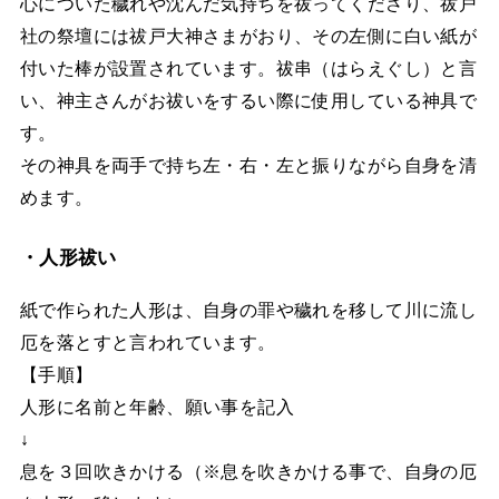
心についた穢れや沈んだ気持ちを祓ってくださり、祓戸
社の祭壇には祓戸大神さまがおり、その左側に白い紙が
付いた棒が設置されています。祓串（はらえぐし）と言
い、神主さんがお祓いをするい際に使用している神具で
す。
その神具を両手で持ち左・右・左と振りながら自身を清
めます。
・人形祓い
紙で作られた人形は、自身の罪や穢れを移して川に流し
厄を落とすと言われています。
【手順】
人形に名前と年齢、願い事を記入
↓
息を３回吹きかける（※息を吹きかける事で、自身の厄