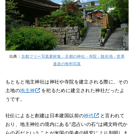
出典：
京都フリー写真素材集：京都の神社・寺院・観光地・世界
遺産の無料写真
もともと地主神社は神社や寺院を建立される際に、その
土地の
地主神
を祀るために建立された神社だったよ
うです。
社伝によると創建は日本建国以前の
神代
と言われて
おり、地主神社の境内にある”恋占いの石”は縄文時代か
らの石だということが米国の学者の研究により判明しま