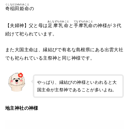
くしなだひめのみこと
奇稲田姫命
の
あしなずちのみこと
てなずちのみこと
【夫婦神】父と母は
足摩乳命
と
手摩乳命
の神様が３代
続けて祀られています。
また大国主命は、縁結びで有名な島根県にある出雲大社
でも祀られている主祭神と同じ神様です。
やっぱり、縁結びの神様といわれると大
国主命が主祭神であることが多いよね。
地主神社の神様