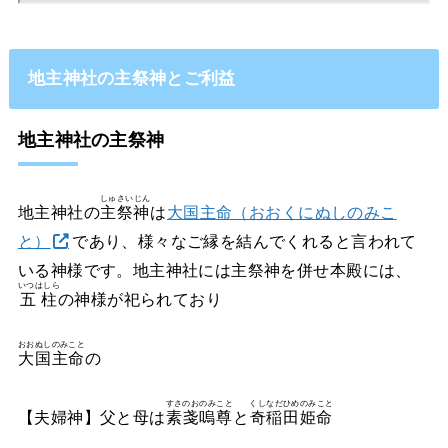
地主神社の主祭神とご利益
地主神社の主祭神
しゅさいじん
地主神社の
主祭神
は
大国主命（おおくにぬしのみこ
と）
であり、様々なご縁を結んでくれると言われて
いる神様です。地主神社には主祭神を併せ本殿には、
いつはしら
五柱
の神様が祀られており
おおぬしのみこと
大国主命
の
すさのおのみこと
くしなだひめのみこと
【夫婦神】父と母は
素戔嗚尊
と
奇稲田姫命