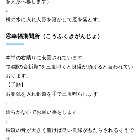
を人形へ移します）
↓
桶の水に入れ人形を溶かして厄を落とす。
④幸福期間所（こうふくきがんじょ）
本堂の右隣りに安置されています。
”銅鑼の音祈願”を三度叩くと良縁が頂けると言われてい
おります。
【手順】
お賽銭を入れ銅鑼を手で三度鳴らします
↓
清らかな心でお願い事をします
↓
銅鑼の音が大きく響けば良い良縁がもたらされるそうで
す。