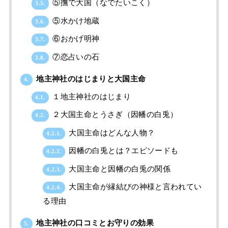
⑤撫で大国（なでたいこく）
3.5.
⑤水かけ地蔵
3.6.
⑥おかげ明神
3.7.
⑦恋占いの石
3.8.
地主神社のはじまりと大国主命
4.
１地主神社のはじまり
4.1.
２大国主命とうさぎ（因幡の白兎）
4.2.
大国主命はどんな人物？
4.2.1.
因幡の白兎とは？エピソードも
4.2.2.
大国主命と因幡の白兎の関係
4.2.3.
大国主命が縁結びの神様と言われてい
4.2.4.
る理由
地主神社の口コミとお守りの効果
5.