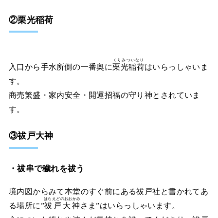
②栗光稲荷
くりみついなり
入口から手水所側の一番奥に
栗光稲荷
はいらっしゃいま
す。
商売繁盛・家内安全・開運招福の守り神とされていま
す。
③祓戸大神
・祓串で穢れを祓う
境内図からみて本堂のすぐ前にある祓戸社と書かれてあ
はらえどのおおかみ
る場所に”
祓戸大神
さま”はいらっしゃいます。