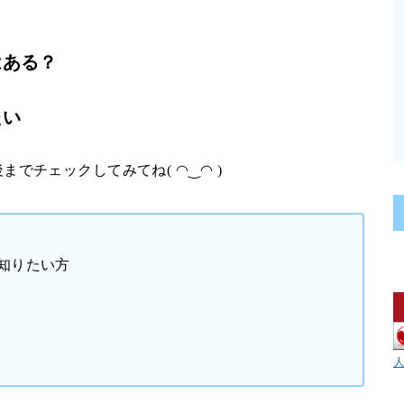
はある？
たい
でチェックしてみてね( ◠‿◠ )
知りたい方