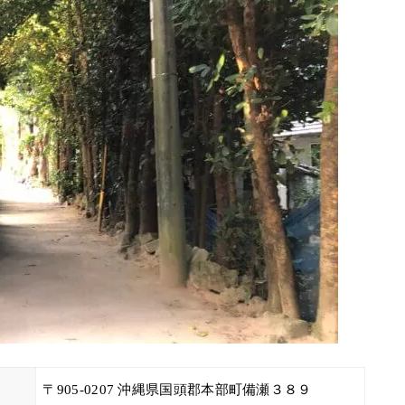
〒905-0207 沖縄県国頭郡本部町備瀬３８９