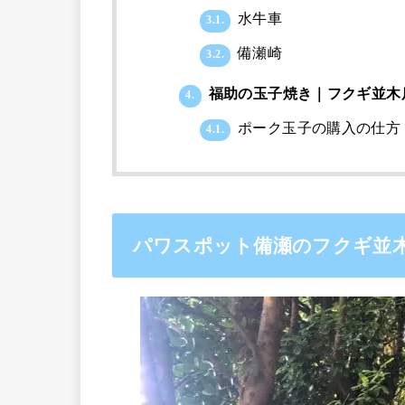
水牛車
3.1.
備瀬崎
3.2.
福助の玉子焼き｜フクギ並木
4.
ポーク玉子の購入の仕方
4.1.
パワスポット備瀬のフクギ並