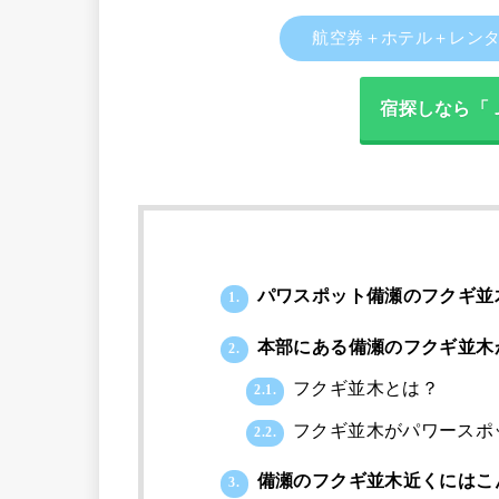
航空券＋ホテル＋レン
宿探しなら「
パワスポット備瀬のフクギ並
1.
本部にある備瀬のフクギ並木
2.
フクギ並木とは？
2.1.
フクギ並木がパワースポ
2.2.
備瀬のフクギ並木近くにはこ
3.