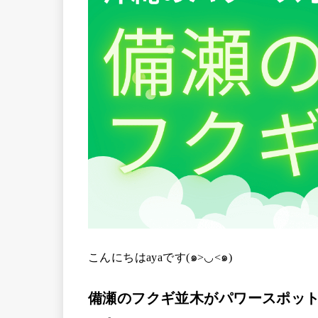
こんにちはayaです(๑>◡<๑)
備瀬のフクギ並木がパワースポッ