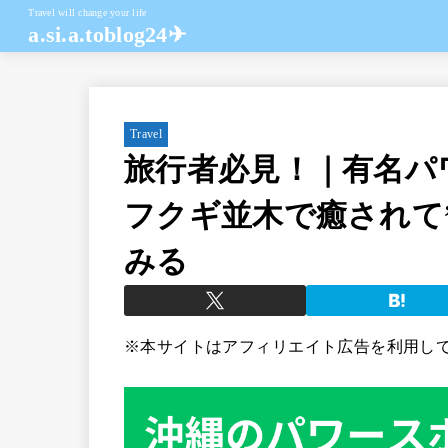
Travel will change your life
a.si.a.toblog24✈︎
Travel
旅行者必見！｜有名パ
フクギ並木で癒されて
みる
※本サイトはアフィリエイト広告を利用し