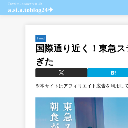
Travel will change your life
a.si.a.toblog24✈︎
Food
国際通り近く！東急ス
ぎた
※本サイトはアフィリエイト広告を利用し